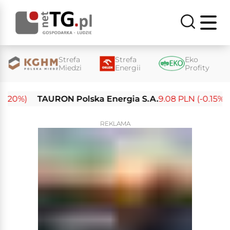
Strefa
Strefa
Eko
Miedzi
Energii
Profity
0%)
TAURON Polska Energia S.A.
9.08 PLN (-0.15%)
E
REKLAMA