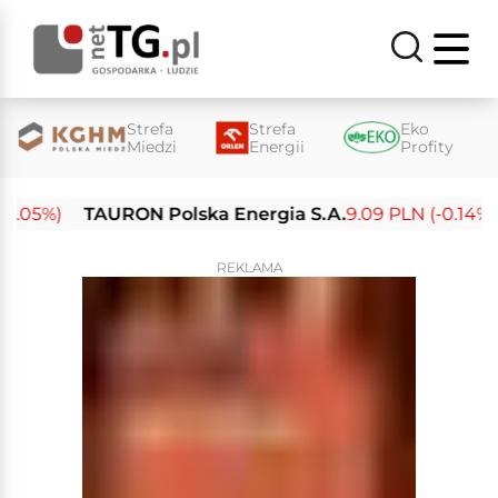
Strefa
Strefa
Eko
Miedzi
Energii
Profity
05%)
TAURON Polska Energia S.A.
9.09 PLN (-0.14%)
REKLAMA