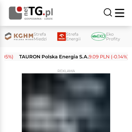
Strefa
Strefa
Eko
Miedzi
Energii
Profity
%)
TAURON Polska Energia S.A.
9.09 PLN (-0.14%)
En
REKLAMA