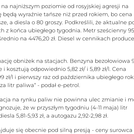
 na najniższym poziomie od rosyjskiej agresji na
będą wyraźnie tańsze niż przed rokiem, bo cena l
e, a diesla o 80 groszy. Podkreślili, że aktualne 
ch z końca ubiegłego tygodnia. Metr sześcienny 95
średnio na 4476,20 zł. Diesel w cennikach produ
nuację obniżek na stacjach. Benzyna bezołowiowa 9
 i kosztują odpowiednio 5,82 zł/ i 5,89 zł/l. Cena
9 zł/l i pierwszy raz od października ubiegłego ro
 litr paliwa“ - podał e-petrol.
tuacja na rynku paliw nie powinna ulec zmianie i 
gnozuje, że w przyszłym tygodniu (4-11 maja) litr
esla 5,81-5,93 zł, a autogazu 2,92-2,98 zł.
jduje się obecnie pod silną presją - ceny surowca