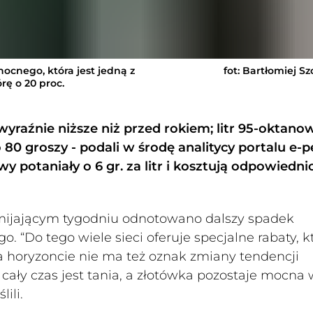
ocnego, która jest jedną z
fot: Bartłomiej S
rę o 20 proc.
raźnie niższe niż przed rokiem; litr 95-oktano
 80 groszy - podali w środę analitycy portalu e-pe
 potaniały o 6 gr. za litr i kosztują odpowiedni
w mijającym tygodniu odnotowano dalszy spadek
. “Do tego wiele sieci oferuje specjalne rabaty, k
 horyzoncie nie ma też oznak zmiany tendencji
cały czas jest tania, a złotówka pozostaje mocna 
ili.