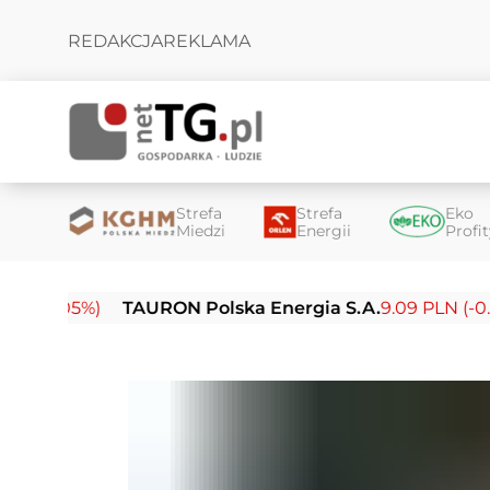
REDAKCJA
REKLAMA
Strefa
Strefa
Eko
Miedzi
Energii
Profi
5%)
TAURON Polska Energia S.A.
9.09 PLN (-0.14%)
En