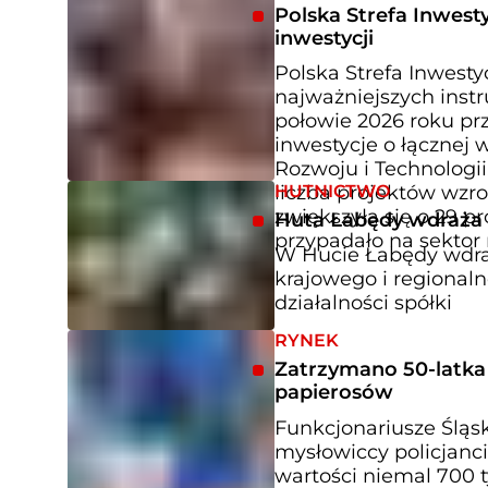
Polska Strefa Inwesty
inwestycji
Polska Strefa Inwestyc
najważniejszych inst
połowie 2026 roku prz
inwestycje o łącznej 
Rozwoju i Technologi
HUTNICTWO
liczba projektów wzro
zwiększyła się o 29 p
Huta Łabędy wdraża p
przypadało na sektor 
W Hucie Łabędy wdraża
krajowego i regional
działalności spółki
RYNEK
Zatrzymano 50-latka z
papierosów
Funkcjonariusze Ślą
mysłowiccy policjanci
wartości niemal 700 t