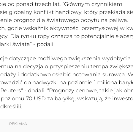
e od ponad trzech lat. “Głównym czynnikiem
się globalny konflikt handlowy, który przekłada si
żenie prognoz dla światowego popytu na paliwa.
ch, gdzie wskaźnik aktywności przemysłowej w kw
ęcy. Dla rynku ropy oznacza to potencjalnie słabsz
rki świata“ - podali.
acje dotyczące możliwego zwiększenia wydobycia 
entualna decyzja o przyspieszeniu tempa zwiększ
odaży i dodatkowo osłabić notowania surowca. 
rowadzić do nadwyżki na poziomie 1 miliona bary
 Reuters“ - dodali. “Prognozy cenowe, takie jak ob
 poziomu 70 USD za baryłkę, wskazują, że inwesto
kreślili.
REKLAMA