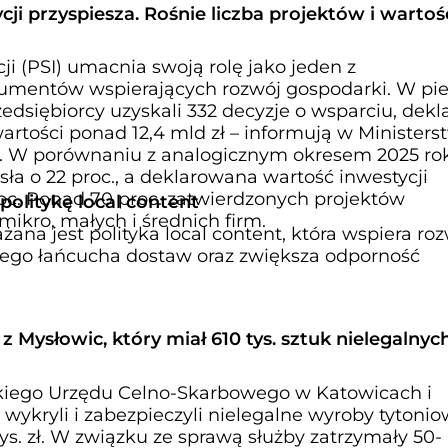
cji przyspiesza. Rośnie liczba projektów i wartoś
ji (PSI) umacnia swoją rolę jako jeden z
rumentów wspierających rozwój gospodarki. W pi
edsiębiorcy uzyskali 332 decyzje o wsparciu, dekl
wartości ponad 12,4 mld zł – informują w Ministers
i. W porównaniu z analogicznym okresem 2025 ro
sła o 22 proc., a deklarowana wartość inwestycji
roc. Ponad 70 proc. zatwierdzonych projektów
olitykę local content
mikro, małych i średnich firm.
na jest polityka local content, która wspiera ro
nego łańcucha dostaw oraz zwiększa odporność
 Mysłowic, który miał 610 tys. sztuk nielegalnyc
skiego Urzędu Celno-Skarbowego w Katowicach i
 wykryli i zabezpieczyli nielegalne wyroby tytonio
ys. zł. W związku ze sprawą służby zatrzymały 50-