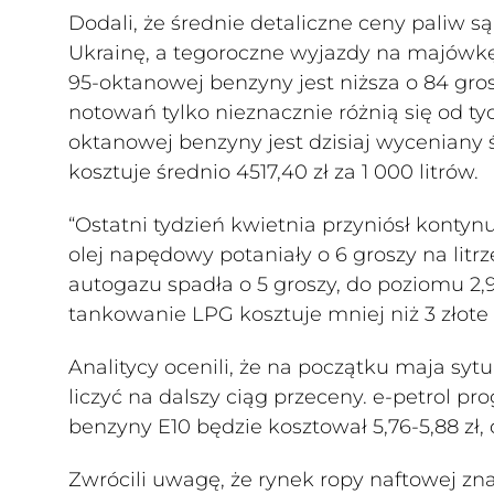
Dodali, że średnie detaliczne ceny paliw są
Ukrainę, a tegoroczne wyjazdy na majówkę 
95-oktanowej benzyny jest niższa o 84 grosz
notowań tylko nieznacznie różnią się od ty
oktanowej benzyny jest dzisiaj wyceniany 
kosztuje średnio 4517,40 zł za 1 000 litrów.
“Ostatni tydzień kwietnia przyniósł konty
olej napędowy potaniały o 6 groszy na litrze
autogazu spadła o 5 groszy, do poziomu 2,9
tankowanie LPG kosztuje mniej niż 3 złote za
Analitycy ocenili, że na początku maja sy
liczyć na dalszy ciąg przeceny. e-petrol pro
benzyny E10 będzie kosztował 5,76-5,88 zł, di
Zwrócili uwagę, że rynek ropy naftowej zna