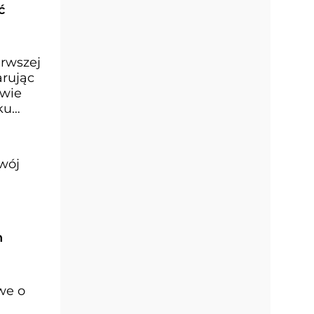
ć
erwszej
arując
twie
ku
zwój
h
we o