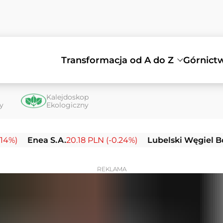
Transformacja od A do Z
Górnict
Kalejdoskop
ty
Ekologiczny
ea S.A.
20.18 PLN (-0.24%)
Lubelski Węgiel Bogdanka 
REKLAMA