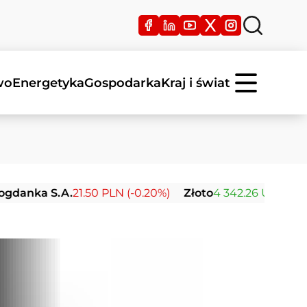
wo
Energetyka
Gospodarka
Kraj i świat
S.A.
21.50 PLN (-0.20%)
Złoto
4 342.26 USD (+2.40%)
S