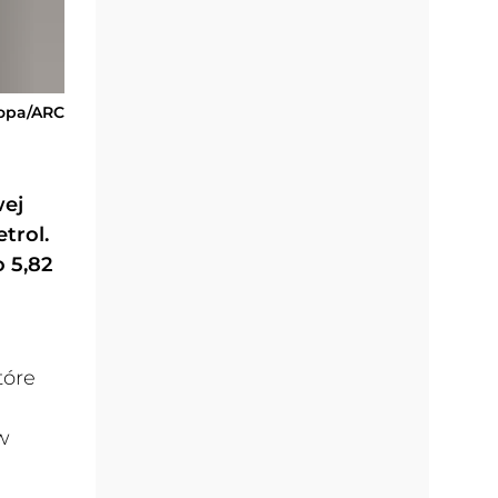
zopa/ARC
wej
trol.
o 5,82
tóre
w