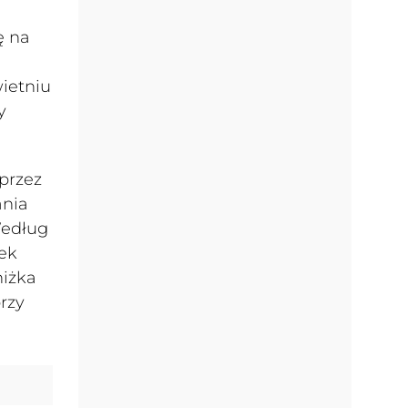
ę na
ietniu
y
przez
ania
Według
łek
niżka
rzy