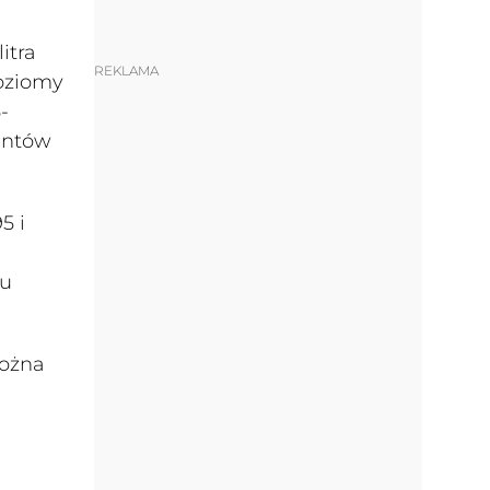
itra
REKLAMA
poziomy
-
centów
5 i
ku
można