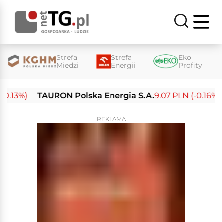
Strefa
Strefa
Eko
Miedzi
Energii
Profity
13%)
TAURON Polska Energia S.A.
9.07 PLN (-0.16%)
E
REKLAMA