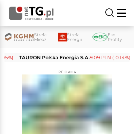
Strefa
Strefa
Eko
Miedzi
Energii
Profity
%)
TAURON Polska Energia S.A.
9.09 PLN (-0.14%)
En
REKLAMA