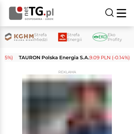
Strefa
Strefa
Eko
Miedzi
Energii
Profity
%)
TAURON Polska Energia S.A.
9.09 PLN (-0.14%)
En
REKLAMA