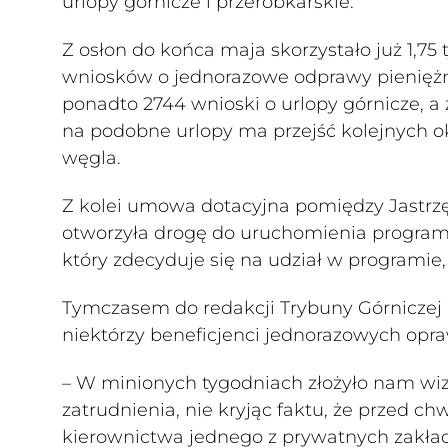
urlopy górnicze i przeróbkarskie.
Z osłon do końca maja skorzystało już 1,
wniosków o jednorazowe odprawy pienięż
ponadto 2744 wnioski o urlopy górnicze, a
na podobne urlopy ma przejść kolejnych 
węgla.
Z kolei umowa dotacyjna pomiędzy Jastrz
otworzyła drogę do uruchomienia programu
który zdecyduje się na udział w programie, 
Tymczasem do redakcji Trybuny Górniczej i
niektórzy beneficjenci jednorazowych opra
– W minionych tygodniach złożyło nam wizy
zatrudnienia, nie kryjąc faktu, że przed c
kierownictwa jednego z prywatnych zakła