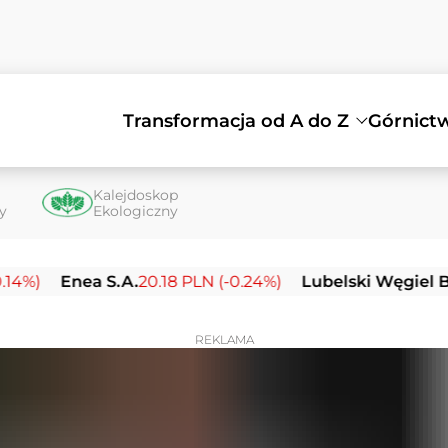
Transformacja od A do Z
Górnict
Kalejdoskop
ty
Ekologiczny
Enea S.A.
20.18 PLN (-0.24%)
Lubelski Węgiel Bogdank
REKLAMA