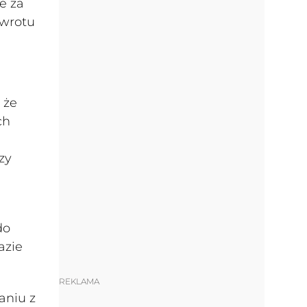
e za
zwrotu
 że
ch
zy
do
azie
REKLAMA
aniu z