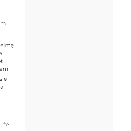
rym
dejmę
e
ót
iem
sie
wa
, że