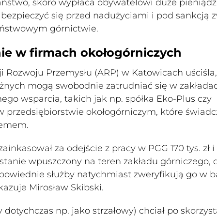
aństwo, skoro wypłaca obywatelowi duże pieniądz
abezpieczyć się przed nadużyciami i pod sankcją 
aństwowym górnictwie.
ie w firmach okołogórniczych
ji Rozwoju Przemysłu (ARP) w Katowicach uściśla,
ężnych mogą swobodnie zatrudniać się w zakłada
go wsparcia, takich jak np. spółka Eko-Plus czy
w przedsiębiorstwie okołogórniczym, które świadc
stemem.
inkasował za odejście z pracy w PGG 170 tys. zł i
zostanie wpuszczony na teren zakładu górniczego, 
owiednie służby natychmiast zweryfikują go w b
azuje Mirosław Skibski.
dotychczas np. jako strzałowy) chciał po skorzyst