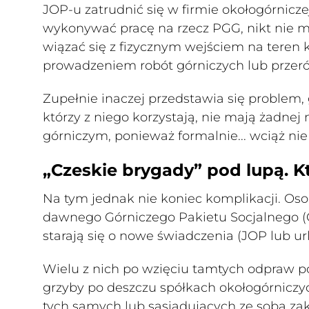
JOP-u zatrudnić się w firmie okołogórnicze
wykonywać pracę na rzecz PGG, nikt nie 
wiązać się z fizycznym wejściem na teren
prowadzeniem robót górniczych lub przer
Zupełnie inaczej przedstawia się problem, 
którzy z niego korzystają, nie mają żadnej
górniczym, ponieważ formalnie... wciąż nie
„Czeskie brygady” pod lupą. Kto
Na tym jednak nie koniec komplikacji. Oso
dawnego Górniczego Pakietu Socjalnego (G
starają się o nowe świadczenia (JOP lub ur
Wielu z nich po wzięciu tamtych odpraw p
grzyby po deszczu spółkach okołogórnicz
tych samych lub sąsiadujących ze sobą zak