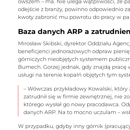
owszem – ma. Nie ulega wątpliwości, że p
odejście z branży, powinno odpowiednio z
kwoty zabronić mu powrotu do pracy w p
Baza danych ARP a zatrudnien
Mirosław Skibski, dyrektor Oddziału Agenc
beneficjenci jednorazowych odpraw pieni
górniczych nieobjętych systemem publiczne
Bumech. Gorzej jednak, gdy znajdą pracę 
usługi na terenie kopalń objętych tym sy
– Wówczas przykładowy Kowalski, który za
zatrudnił się w firmie zewnętrznej, nie 
którego wysłał go nowy pracodawca. Odp
danych ARP. Na to mocno uczulam – wsk
W przypadku, gdyby inny górnik (pracujący 