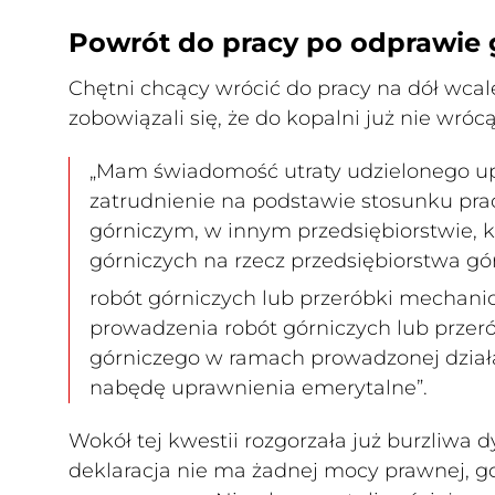
Powrót do pracy po odprawie g
Chętni chcący wrócić do pracy na dół wcal
zobowiązali się, że do kopalni już nie wróc
„Mam świadomość utraty udzielonego upr
zatrudnienie na podstawie stosunku pra
górniczym,
w innym przedsiębiorstwie, k
górniczych na rzecz przedsiębiorstwa 
robót górniczych lub przeróbki mechanic
prowadzenia robót górniczych lub przer
górniczego w ramach prowadzonej działa
nabędę uprawnienia emerytalne”.
Wokół tej kwestii rozgorzała już burzliwa d
deklaracja nie ma żadnej mocy prawnej, gd