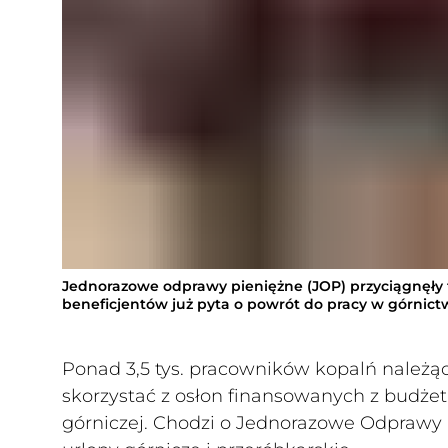
Jednorazowe odprawy pieniężne (JOP) przyciągnęły t
beneficjentów już pyta o powrót do pracy w górnictw
Ponad 3,5 tys. pracowników kopalń należą
skorzystać z osłon finansowanych z budż
górniczej. Chodzi o Jednorazowe Odprawy Pi