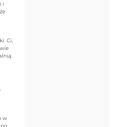
 i
że
i. Ci,
twie
lnią.
ś
m w
 po