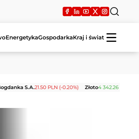
wo
Energetyka
Gospodarka
Kraj i świat
a S.A.
21.50 PLN (-0.20%)
Złoto
4 342.26 USD (0.00%)
S