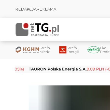
REDAKCJA
REKLAMA
Strefa
Strefa
Eko
Miedzi
Energii
Profi
05%)
TAURON Polska Energia S.A.
9.09 PLN (-0.14%)