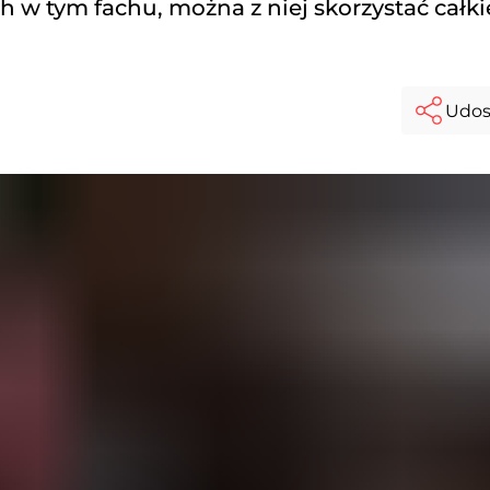
ych w tym fachu, można z niej skorzystać całk
Udos