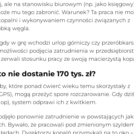
j, ale na stanowisku biurowym (np. jako księgowy)
może mu tego zabronić. Warunek? Ta praca nie mo
 kopalni i wykonywaniem czynności związanych z
óbką węgla.
gdy w grę wchodzi urlop górniczy czy przeróbkarsk
 możliwości podjęcia zatrudnienia w przedsiębiors
 zerwali stosunku pracy ze swoją macierzystą kopa
 nie dostanie 170 tys. zł?
by, które ponad ćwierć wieku temu skorzystały z
PS), mogą przeżyć spore rozczarowanie. Gdy dzi
lop), system odprawi ich z kwitkiem.
odjęło ponownie zatrudnienie w powstających jak
ych. Bywało, że pracowali pod zmienionym szylde
ładach. Dyrektorzy kopalń przymykali na to oko –