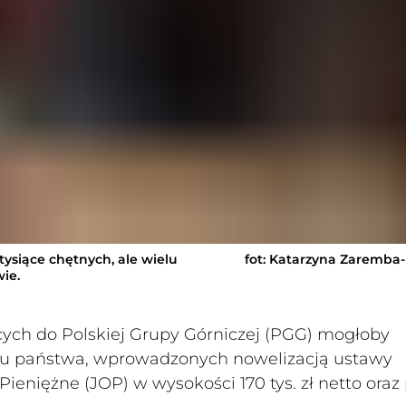
ysiące chętnych, ale wielu
fot: Katarzyna Zaremba
ie.
cych do Polskiej Grupy Górniczej (PGG) mogłoby
etu państwa, wprowadzonych nowelizacją ustawy
eniężne (JOP) w wysokości 170 tys. zł netto oraz