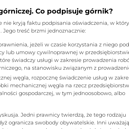
órniczej. Co podpisuje górnik?
e nie kryją faktu podpisania oświadczenia, w któ
ą. Jego treść brzmi jednoznacznie:
awnienia, jeżeli w czasie korzystania z niego po
cy lub umowy cywilnoprawnej w przedsiębiorstwi
tóre świadczy usługi w zakresie prowadzenia rob
górniczego, na stanowisku związanym z prowadzen
znej węgla,
rozpocznę świadczenie usług w zakre
óbki mechanicznej węgla na rzecz przedsiębiorst
lności gospodarczej, w tym jednoosobowo, albo
yskusja. Jedni prawnicy twierdzą, że tego rodzaju
yż ogranicza swobody obywatelskie. Inni uważają