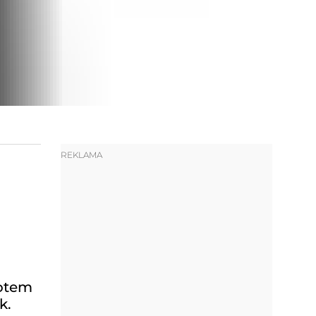
REKLAMA
rotem
k.