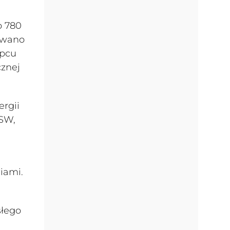
o 780
owano
ipcu
cznej
rgii
JSW,
iami.
słego