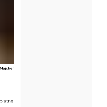
-Majcher
 płatne