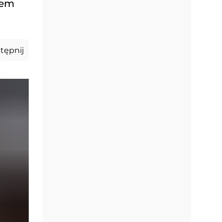
iem
tępnij