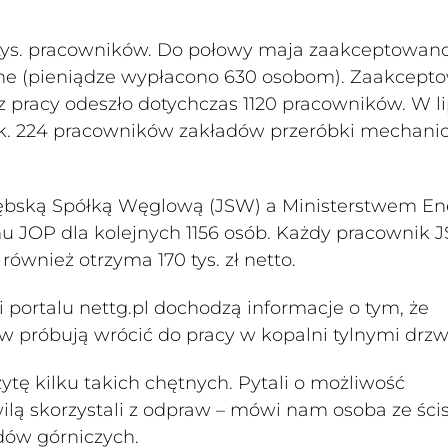
75 tys. pracowników. Do połowy maja zaakceptowan
ne (pieniądze wypłacono 630 osobom). Zaakcept
 z pracy odeszło dotychczas 1120 pracowników. W l
ok. 224 pracowników zakładów przeróbki mechani
ębską Spółką Węglową (JSW) a Ministerstwem Ene
 JOP dla kolejnych 1156 osób. Każdy pracownik 
również otrzyma 170 tys. zł netto.
 portalu nettg.pl dochodzą informacje o tym, że
w próbują wrócić do pracy w kopalni tylnymi drzw
tę kilku takich chętnych. Pytali o możliwość
hwilą skorzystali z odpraw – mówi nam osoba ze ści
dów górniczych.